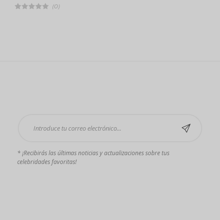
(0)
C
l
a
s
i
f
i
c
a
d
o
4
.
0
Suscríbase ahora
0
d
e
5
* ¡Recibirás las últimas noticias y actualizaciones sobre tus
celebridades favoritas!
Pagos que aceptamos