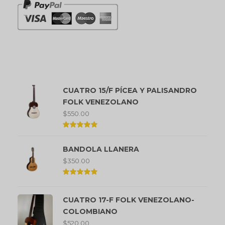
Productos mejor valorados
CUATRO 15/F PÍCEA Y PALISANDRO
FOLK VENEZOLANO
$
550.00
Valorado
en
BANDOLA LLANERA
5.00
de 5
$
350.00
Valorado
en
5.00
CUATRO 17-F FOLK VENEZOLANO-
de 5
COLOMBIANO
$
520.00