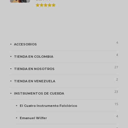
Valorado
en
5.00
de 5
Categorías de Producto
4
ACCESORIOS
4
TIENDA EN COLOMBIA
27
TIENDA EN NOSOTROS
2
TIENDA EN VENEZUELA
23
INSTRUMENTOS DE CUERDA
15
El Cuatro Instrumento Folclórico
4
Emanuel Wilfer