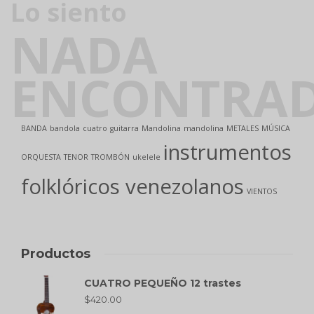
Lo siento
NADA
ENCONTRA
BANDA
bandola
cuatro
guitarra
Mandolina
mandolina
METALES
MÚSICA
instrumentos
ORQUESTA
TENOR
TROMBÓN
ukelele
folklóricos venezolanos
VIENTOS
Productos
CUATRO PEQUEÑO 12 trastes
$
420.00