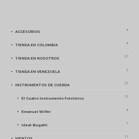
en
5.00
de 5
Categorías de Producto
4
ACCESORIOS
4
TIENDA EN COLOMBIA
27
TIENDA EN NOSOTROS
2
TIENDA EN VENEZUELA
23
INSTRUMENTOS DE CUERDA
15
El Cuatro Instrumento Folclórico
4
Emanuel Wilfer
1
Ideal-Bugatti
11
VIENTOS