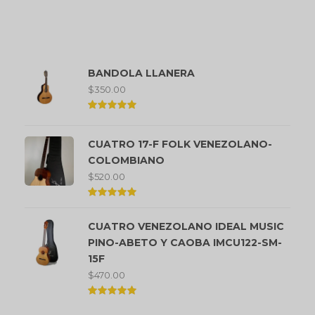
Productos mejor valorados
BANDOLA LLANERA
$
350.00
Valorado
en
5.00
CUATRO 17-F FOLK VENEZOLANO-
de 5
COLOMBIANO
$
520.00
Valorado
en
CUATRO VENEZOLANO IDEAL MUSIC
5.00
de 5
PINO-ABETO Y CAOBA IMCU122-SM-
15F
$
470.00
Valorado