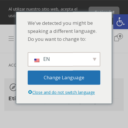
Al utilizar nuestro sitio web, acepta el
¡Entiendo!
Abrir barra de herramientas
uso de nuestras cookies.
We've detected you might be
speaking a different language.
0
Do you want to change to:
EN
ACCESORIOS
Change Language
NADA ENCONTRADO
Close and do not switch language
Parece que no podemos encontrar lo que estás
Etiquetas de productos
buscando. Quizás la búsqueda pueda ayudar.