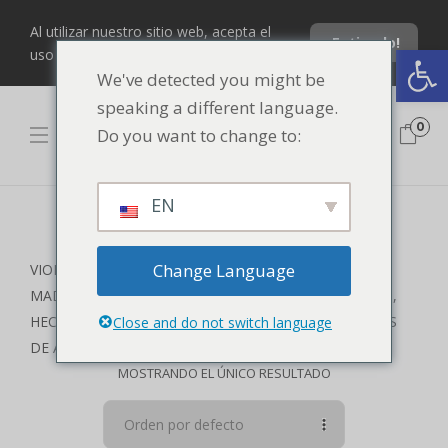
Al utilizar nuestro sitio web, acepta el
¡Entiendo!
Abrir barra de herramientas
uso de nuestras cookies.
We've detected you might be
speaking a different language.
0
Do you want to change to:
EN
Ideal-Bugatti
Change Language
VIOLÍN PROFESIONAL, SELECCIÓN ESPECIAL DE
MADERAS DE ALTA DENSIDAD, 100% HECHO A MANO,
HECHO EN VENEZUELA, CON SELECCIÓN DE MADERAS
Close and do not switch language
DE ALTO NIVEL, ACABADO APLICADO A MANO,
MOSTRANDO EL ÚNICO RESULTADO