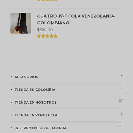
Valorado
en
5.00
CUATRO 17-F FOLK VENEZOLANO-
de 5
COLOMBIANO
$
520.00
Valorado
en
5.00
de 5
Categorías de Producto
4
ACCESORIOS
4
TIENDA EN COLOMBIA
27
TIENDA EN NOSOTROS
2
TIENDA EN VENEZUELA
23
INSTRUMENTOS DE CUERDA