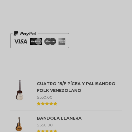
Pagos que aceptamos
Productos mejor valorados
CUATRO 15/F PÍCEA Y PALISANDRO
FOLK VENEZOLANO
$
550.00
Valorado
en
BANDOLA LLANERA
5.00
de 5
$
350.00