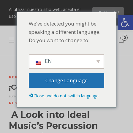
Al utilizar nuestro sitio web, acepta el
¡Entiendo!
Abrir barra de herramientas
uso de nuestras cookies.
We've detected you might be
speaking a different language.
0
Do you want to change to:
EN
PERCUSIÓN
Change Language
¡Colección de percusión!
Close and do not switch language
aurelina
,
9 años atrás
0
1 mín.
4265
RHYTHMIC
,
TEMPERED
A Look into Ideal
Music’s Percussion