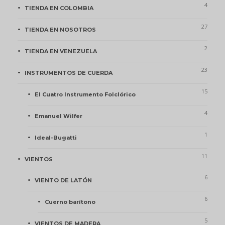
4
TIENDA EN COLOMBIA
27
TIENDA EN NOSOTROS
2
TIENDA EN VENEZUELA
23
INSTRUMENTOS DE CUERDA
15
El Cuatro Instrumento Folclórico
4
Emanuel Wilfer
1
Ideal-Bugatti
11
VIENTOS
6
VIENTO DE LATÓN
6
Cuerno barítono
5
VIENTOS DE MADERA