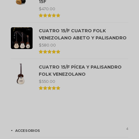
15F
$
470.00
Valorado
en
CUATRO 15/F CUATRO FOLK
5.00
de 5
VENEZOLANO ABETO Y PALISANDRO
$
580.00
Valorado
en
CUATRO 15/F PÍCEA Y PALISANDRO
5.00
de 5
FOLK VENEZOLANO
$
550.00
Valorado
en
5.00
de 5
Categorías de Producto
4
ACCESORIOS